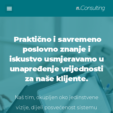
Početna
Praktično i savremeno
O nama
Odjeli
poslovno znanje i
Revizija
iskustvo usmjeravamo u
Porezno savjetovanje
unapređenje vrijednosti
Računovodstvo
Reference
za naše klijente.
Zaposlenje
Osoblje
Kontakt
Naš tim, okupljen oko jedinstvene
English
vizije, dijeli posvećenost sistemu